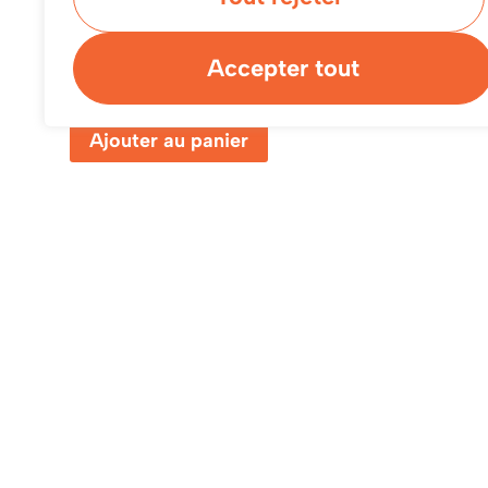
Ruban de kinésiologie
Accepter tout
$
14.99
Ajouter au panier
Départements
Li
Médical
À p