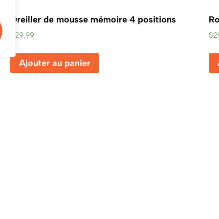
Oreiller de mousse mémoire 4 positions
Ro
$
29.99
$
2
Ajouter au panier
ens Rapides
Bureau Chef
ropos d’Algotech
3232 Rue Bélanger, Montr