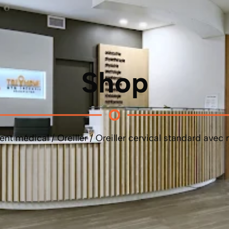
Shop
ent médical
/
Oreiller
/ Oreiller cervical standard ave