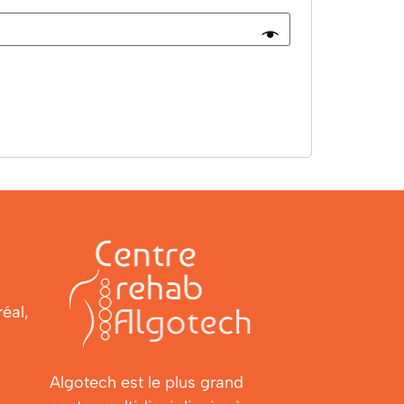
éal,
Algotech est le plus grand