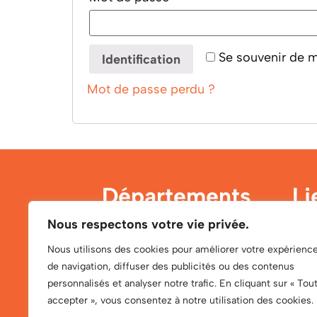
Se souvenir de 
Identification
Mot de passe perdu ?
Départements
Li
Nous respectons votre vie privée.
Médical
À p
Nous utilisons des cookies pour améliorer votre expérienc
de navigation, diffuser des publicités ou des contenus
Para-médicale
Notr
personnalisés et analyser notre trafic. En cliquant sur « Tou
accepter », vous consentez à notre utilisation des cookies.
Pharmacie
Nos 